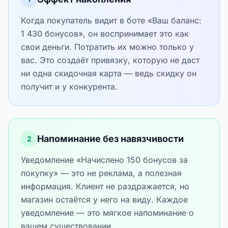
Когда покупатель видит в боте «Ваш баланс:
1 430 бонусов», он воспринимает это как
свои деньги. Потратить их можно только у
вас. Это создаёт привязку, которую не даст
ни одна скидочная карта — ведь скидку он
получит и у конкурента.
Напоминание без навязчивости
2
Уведомление «Начислено 150 бонусов за
покупку» — это не реклама, а полезная
информация. Клиент не раздражается, но
магазин остаётся у него на виду. Каждое
уведомление — это мягкое напоминание о
вашем существовании.