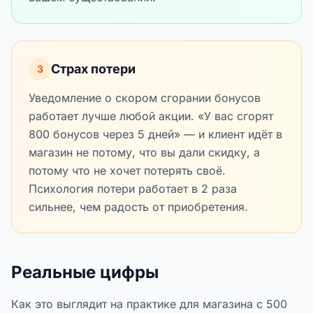
Страх потери
3
Уведомление о скором сгорании бонусов
работает лучше любой акции. «У вас сгорят
800 бонусов через 5 дней» — и клиент идёт в
магазин не потому, что вы дали скидку, а
потому что не хочет потерять своё.
Психология потери работает в 2 раза
сильнее, чем радость от приобретения.
Реальные цифры
Как это выглядит на практике для магазина с 500