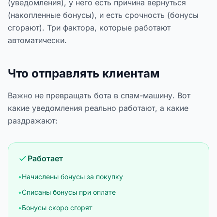
(уведомления), у него есть причина вернуться
(накопленные бонусы), и есть срочность (бонусы
сгорают). Три фактора, которые работают
автоматически.
Что отправлять клиентам
Важно не превращать бота в спам-машину. Вот
какие уведомления реально работают, а какие
раздражают:
Работает
•
Начислены бонусы за покупку
•
Списаны бонусы при оплате
•
Бонусы скоро сгорят