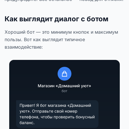
Как выглядит диалог с ботом
Хороший бот — это минимум кнопок и максимум
пользы. Вот как выглядит типичное
взаимодействие:
Магазин «Домашний уют»
бот
Привет! Я бот магазина «Домашний
уют». Отправьте свой номер
телефона, чтобы проверить бонусный
баланс.