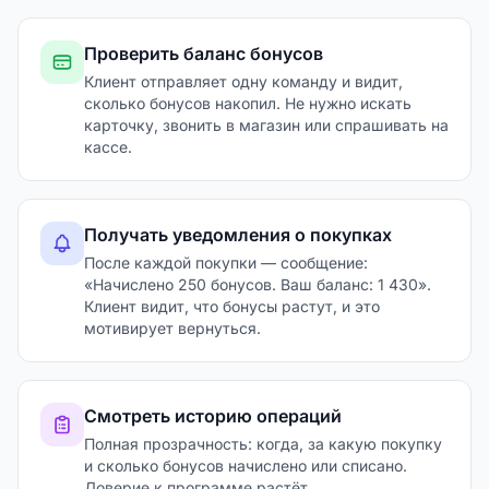
Проверить баланс бонусов
Клиент отправляет одну команду и видит,
сколько бонусов накопил. Не нужно искать
карточку, звонить в магазин или спрашивать на
кассе.
Получать уведомления о покупках
После каждой покупки — сообщение:
«Начислено 250 бонусов. Ваш баланс: 1 430».
Клиент видит, что бонусы растут, и это
мотивирует вернуться.
Смотреть историю операций
Полная прозрачность: когда, за какую покупку
и сколько бонусов начислено или списано.
Доверие к программе растёт.