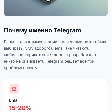
Почему именно Telegram
Раньше для коммуникации с клиентами нужно было
выбирать: SMS (дорого), email (не читают),
мобильное приложение (дорого разрабатывать,
никто не скачивает). Telegram решает все три
проблемы разом.
Email
15-20%