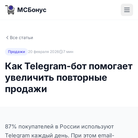
МСБонус
Все статьи
Продажи
20 февраля 2026
7 мин
Как Telegram-бот помогает
увеличить повторные
продажи
87% покупателей в России используют
Telegram каждый день. При этом email-