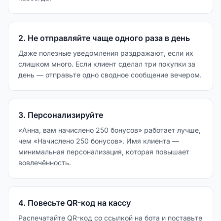
2. Не отправляйте чаще одного раза в день
Даже полезные уведомления раздражают, если их
слишком много. Если клиент сделал три покупки за
день — отправьте одно сводное сообщение вечером.
3. Персонализируйте
«Анна, вам начислено 250 бонусов» работает лучше,
чем «Начислено 250 бонусов». Имя клиента —
минимальная персонализация, которая повышает
вовлечённость.
4. Повесьте QR-код на кассу
Распечатайте QR-код со ссылкой на бота и поставьте