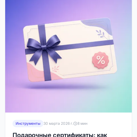
Инструменты
30 марта 2026 г.
8 мин
Подарочные сертификаты: как