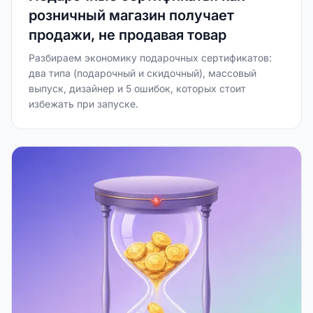
розничный магазин получает
продажи, не продавая товар
Разбираем экономику подарочных сертификатов:
два типа (подарочный и скидочный), массовый
выпуск, дизайнер и 5 ошибок, которых стоит
избежать при запуске.