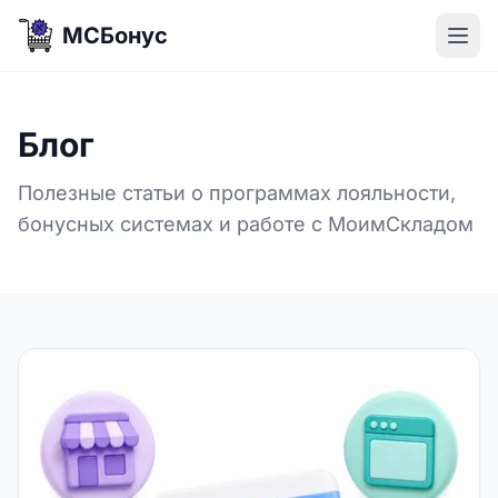
МСБонус
Блог
Полезные статьи о программах лояльности,
бонусных системах и работе с МоимСкладом