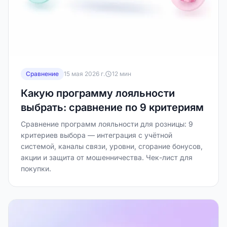
Сравнение
15 мая 2026 г.
12 мин
Какую программу лояльности
выбрать: сравнение по 9 критериям
Сравнение программ лояльности для розницы: 9
критериев выбора — интеграция с учётной
системой, каналы связи, уровни, сгорание бонусов,
акции и защита от мошенничества. Чек-лист для
покупки.