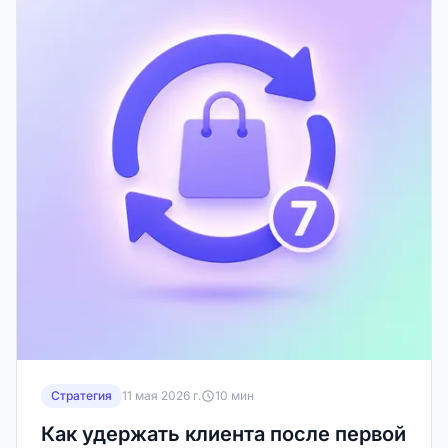
Стратегия
11 мая 2026 г.
10 мин
Как удержать клиента после первой