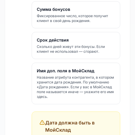
Сумма бонусов
Фиксированное число, которое получит
клиент в свой день рождения.
Срок действия
Сколько дней живут эти бонусы. Если
клиент не использовал — сгорают.
Имя доп. поля в МойСклад
Название атрибута контрагента, в котором
хранится дата рождения. По умолчанию
«Дата рождения». Если у вас в МойСклад
поле называется иначе — укажите его имя
здесь.
Дата должна быть в
МойСклад