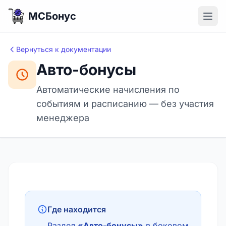
МСБонус
Вернуться к документации
Авто-бонусы
Автоматические начисления по
событиям и расписанию — без участия
менеджера
Где находится
Раздел
«Авто-бонусы»
в боковом