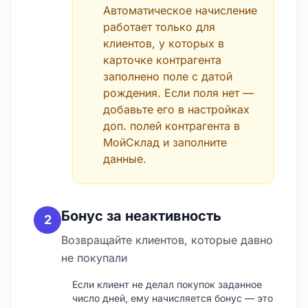
Автоматическое начисление
работает только для
клиентов, у которых в
карточке контрагента
заполнено поле с датой
рождения. Если поля нет —
добавьте его в настройках
доп. полей контрагента в
МойСклад и заполните
данные.
Бонус за неактивность
2
Возвращайте клиентов, которые давно
не покупали
Если клиент не делал покупок заданное
число дней, ему начисляется бонус — это