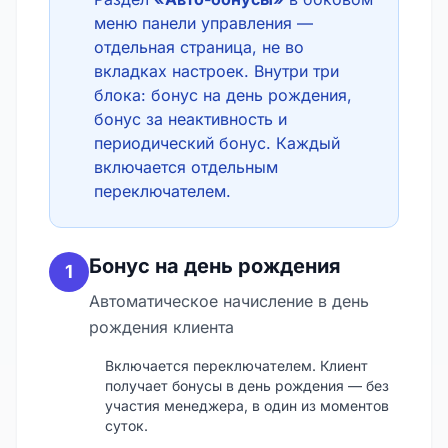
меню панели управления —
отдельная страница, не во
вкладках настроек. Внутри три
блока: бонус на день рождения,
бонус за неактивность и
периодический бонус. Каждый
включается отдельным
переключателем.
Бонус на день рождения
1
Автоматическое начисление в день
рождения клиента
Включается переключателем. Клиент
получает бонусы в день рождения — без
участия менеджера, в один из моментов
суток.