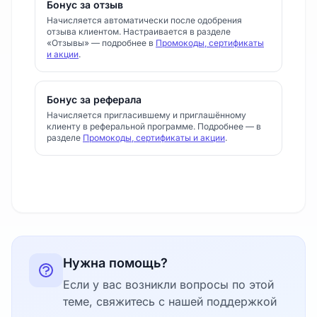
Бонус за отзыв
Начисляется автоматически после одобрения
отзыва клиентом. Настраивается в разделе
«Отзывы» — подробнее в
Промокоды, сертификаты
и акции
.
Бонус за реферала
Начисляется пригласившему и приглашённому
клиенту в реферальной программе. Подробнее — в
разделе
Промокоды, сертификаты и акции
.
Нужна помощь?
Если у вас возникли вопросы по этой
теме, свяжитесь с нашей поддержкой